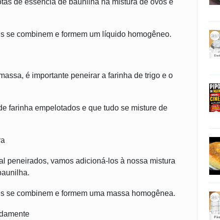
otas de essência de baunilha na mistura de ovos e
tes se combinem e formem um líquido homogêneo.
assa, é importante peneirar a farinha de trigo e o
e farinha empelotados e que tudo se misture de
ra
sal peneirados, vamos adicioná-los à nossa mistura
baunilha.
ntes se combinem e formem uma massa homogênea.
adamente