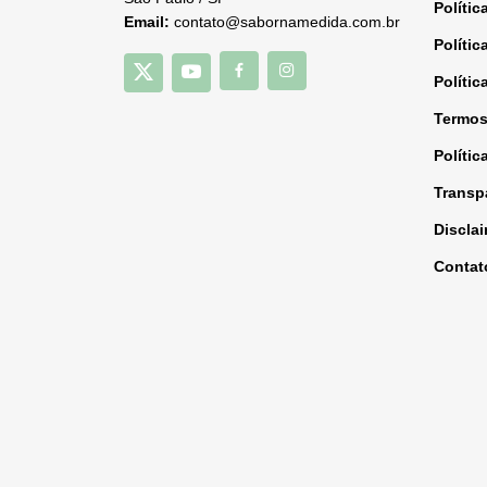
Polític
Email:
contato@sabornamedida.com.br
Polític
Polític
Termos
Polític
Transp
Discla
Contat