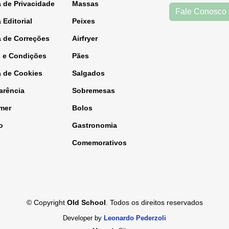
a de Privacidade
Massas
Fale Conosco
a Editorial
Peixes
a de Correções
Airfryer
 e Condições
Pães
a de Cookies
Salgados
arência
Sobremesas
imer
Bolos
o
Gastronomia
Comemorativos
© Copyright
Old School
. Todos os direitos reservados
Developer by
Leonardo Pederzoli