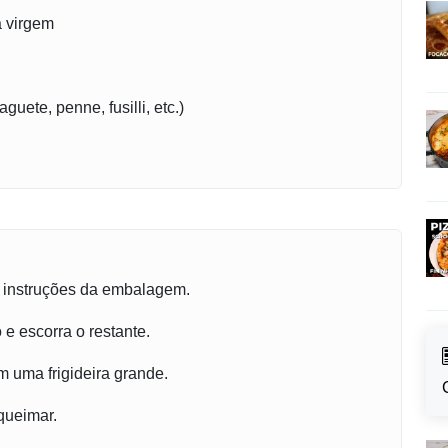
a virgem
uete, penne, fusilli, etc.)
s instruções da embalagem.
e escorra o restante.
 uma frigideira grande.
 queimar.