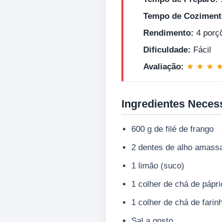
Tempo de Coziment
Rendimento:
4 porç
Dificuldade:
Fácil
Avaliação:
★ ★ ★ 
Ingredientes Neces
600 g de filé de frango
2 dentes de alho amass
1 limão (suco)
1 colher de chá de pápri
1 colher de chá de farin
Sal a gosto