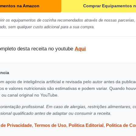
amentos na Amazon
Comprar Equipamentos n
irir os equipamentos de cozinha recomendados através de nossas parcerias, 
ado, sem qualquer custo adicional para a sua compra.
ompleto desta receita no youtube
Aqui
encia
om apoio de inteligência artificial e revisada pelo autor antes da publi
os e valores nutricionais são estimativas e podem variar. Quando houv
 ou canal original no YouTube.
orientação profissional. Em caso de alergias, restrições alimentares, c
ssional qualificado antes de adaptar ou consumir a receita.
a de Privacidade
,
Termos de Uso
,
Politica Editorial
,
Politica de C