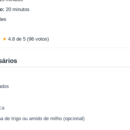
o:
20 minutos
ões
★ ★
4.8 de 5 (96 votos)
sários
ados
ca
ha de trigo ou amido de milho (opcional)