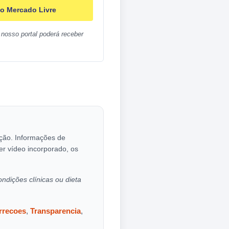
o Mercado Livre
nosso portal poderá receber
cação. Informações de
er vídeo incorporado, os
ondições clínicas ou dieta
orrecoes
,
Transparencia
,