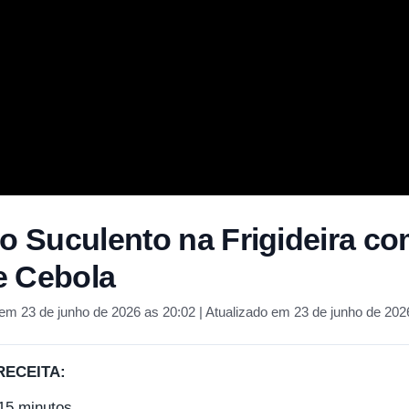
go Suculento na Frigideira c
e Cebola
em 23 de junho de 2026 as 20:02 | Atualizado em 23 de junho de 202
RECEITA:
15 minutos