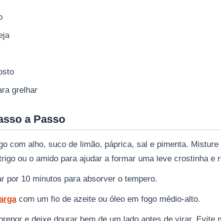
o
eja
osto
ara grelhar
asso a Passo
go com alho, suco de limão, páprica, sal e pimenta. Misture
trigo ou o amido para ajudar a formar uma leve crostinha e r
r por 10 minutos para absorver o tempero.
larga
com um fio de azeite ou óleo em fogo médio-alto.
brepor e deixe dourar bem de um lado antes de virar. Evite