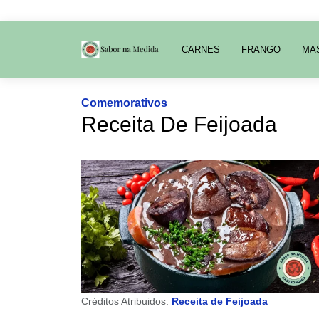
CARNES
FRANGO
MA
Comemorativos
Receita De Feijoada
Créditos Atribuidos:
Receita de Feijoada