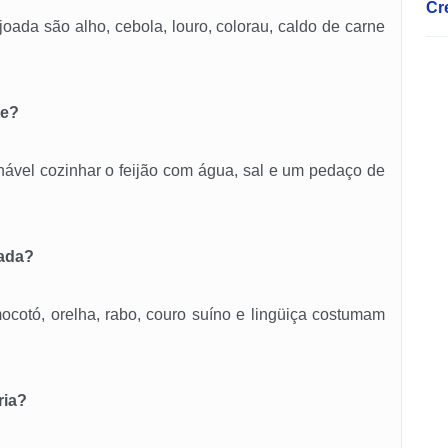
oada são alho, cebola, louro, colorau, caldo de carne
te?
hável cozinhar o feijão com água, sal e um pedaço de
oada?
ocotó, orelha, rabo, couro suíno e lingüiça costumam
ria?