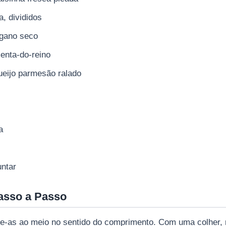
a, divididos
égano seco
menta-do-reino
ueijo parmesão ralado
a
untar
asso a Passo
te-as ao meio no sentido do comprimento. Com uma colher, re