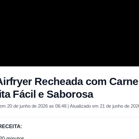
Airfryer Recheada com Carne
ita Fácil e Saborosa
em 20 de junho de 2026 as 06:48 | Atualizado em 21 de junho de 202
RECEITA:
20 minutos