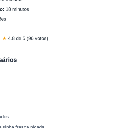
o:
18 minutos
ões
★ ★
4.8 de 5 (96 votos)
sários
ados
alsinha fresca picada