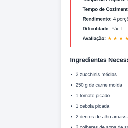
Tempo de Coziment
Rendimento:
4 porç
Dificuldade:
Fácil
Avaliação:
★ ★ ★ 
Ingredientes Neces
2 zucchinis médias
250 g de carne moída
1 tomate picado
1 cebola picada
2 dentes de alho amass
2 colheres de sopa de s