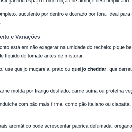
rasil ganhou espaço como opção de almoço descomplicado.
mpleto, suculento por dentro e dourado por fora, ideal par
.
eito e Variações
ponto está em não exagerar na umidade do recheio: pique b
e líquido do tomate antes de misturar.
o, use queijo muçarela, prato ou
queijo cheddar
, que derr
carne moída por frango desfiado, carne suína ou proteína veg
nduíche com pão mais firme, como pão italiano ou ciabatta,
is aromático pode acrescentar páprica defumada, orégano