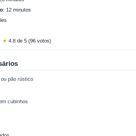
o:
12 minutos
ões
★ ★
4.8 de 5 (96 votos)
sários
 ou pão rústico
 em cubinhos
ados