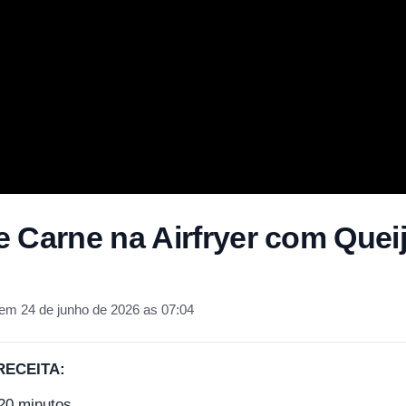
 Carne na Airfryer com Queij
em 24 de junho de 2026 as 07:04
RECEITA:
20 minutos