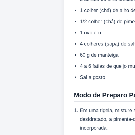
1 colher (chá) de alho d
1/2 colher (chá) de pime
1 ovo cru
4 colheres (sopa) de sal
60 g de manteiga
4 a 6 fatias de queijo m
Sal a gosto
Modo de Preparo P
Em uma tigela, misture 
desidratado, a pimenta-
incorporada.