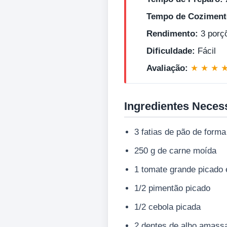
Tempo de Coziment
Rendimento:
3 porç
Dificuldade:
Fácil
Avaliação:
★ ★ ★ 
Ingredientes Neces
3 fatias de pão de forma
250 g de carne moída
1 tomate grande picado
1/2 pimentão picado
1/2 cebola picada
2 dentes de alho amass