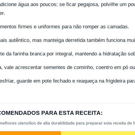
dicione água aos poucos; se ficar pegajosa, polvilhe um po
er.
vimentos firmes e uniformes para não romper as camadas.
is autêntico, mas manteiga derretida também funciona mui
rte da farinha branca por integral, mantendo a hidratação sob
, vale acrescentar sementes de cominho, coentro em pó o
esfriar, guarde em pote fechado e reaqueça na frigideira pa
ECOMENDADOS PARA ESTA RECEITA:
lhores utensílios de alta durabilidade para preparar esta receita de 