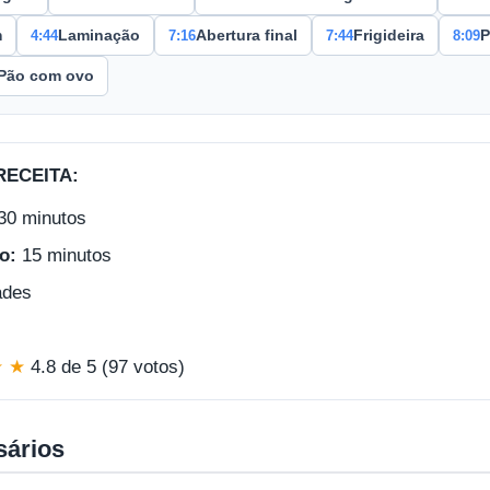
4:44
7:16
7:44
8:09
m
Laminação
Abertura final
Frigideira
P
Pão com ovo
RECEITA:
30 minutos
o:
15 minutos
ades
★ ★
4.8 de 5 (97 votos)
sários