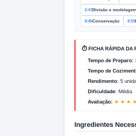
2:43
Divisão e modelage
8:46
8:55
Conservação
⏱️ FICHA RÁPIDA DA 
Tempo de Preparo:
Tempo de Coziment
Rendimento:
5 unid
Dificuldade:
Média
Avaliação:
★ ★ ★ 
Ingredientes Neces