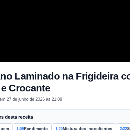
ano Laminado na Frigideira 
l e Crocante
em 27 de junho de 2026 as 21:08
 desta receita
1:09
1:20
2:22
igem
Rendimento
Mistura dos ingredientes
S