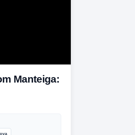
com Manteiga:
ova