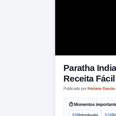
Paratha Indi
Receita Fáci
Publicado por
Hariane Garcia
⏱ Momentos importantes
0:00
0:31
Introdução
Or