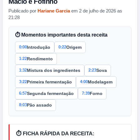
Macio e Fofinho
Publicado por
Hariane Garcia
em 2 de julho de 2026 as
21:28
⏱ Momentos importantes desta receita
0:00
0:22
Introdução
Origem
1:22
Rendimento
1:32
2:23
Mistura dos ingredientes
Sova
3:22
4:00
Primeira fermentação
Modelagem
6:57
7:39
Segunda fermentação
Forno
8:03
Pão assado
⏱️ FICHA RÁPIDA DA RECEITA: