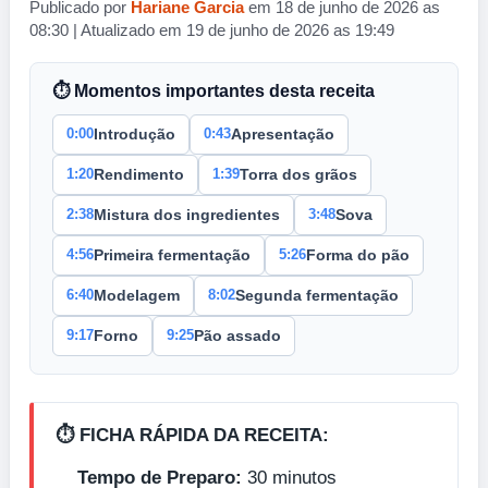
Publicado por
Hariane Garcia
em 18 de junho de 2026 as
08:30 | Atualizado em 19 de junho de 2026 as 19:49
⏱ Momentos importantes desta receita
0:00
0:43
Introdução
Apresentação
1:20
1:39
Rendimento
Torra dos grãos
2:38
3:48
Mistura dos ingredientes
Sova
4:56
5:26
Primeira fermentação
Forma do pão
6:40
8:02
Modelagem
Segunda fermentação
9:17
9:25
Forno
Pão assado
⏱️ FICHA RÁPIDA DA RECEITA:
Tempo de Preparo:
30 minutos