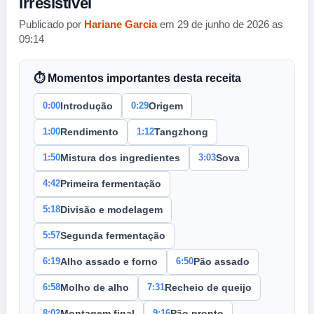
Irresistível
Publicado por
Hariane Garcia
em 29 de junho de 2026 as
09:14
⏱ Momentos importantes desta receita
0:00
0:29
Introdução
Origem
1:00
1:12
Rendimento
Tangzhong
1:50
3:03
Mistura dos ingredientes
Sova
4:42
Primeira fermentação
5:18
Divisão e modelagem
5:57
Segunda fermentação
6:19
6:50
Alho assado e forno
Pão assado
6:58
7:31
Molho de alho
Recheio de queijo
8:02
9:16
Montagem final
Pão pronto