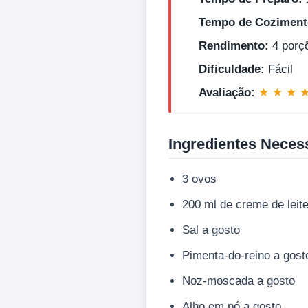
Tempo de Coziment
Rendimento:
4 porç
Dificuldade:
Fácil
Avaliação:
★ ★ ★ 
Ingredientes Neces
3 ovos
200 ml de creme de leite
Sal a gosto
Pimenta-do-reino a gost
Noz-moscada a gosto
Alho em pó a gosto