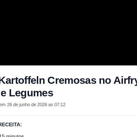
artoffeln Cremosas no Airfr
 e Legumes
em 26 de junho de 2026 as 07:12
RECEITA:
15 minutos