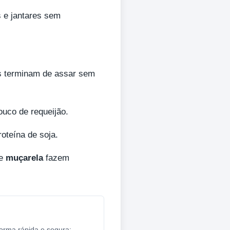
 e jantares sem
as terminam de assar sem
uco de requeijão.
oteína de soja.
e
muçarela
fazem
forma rápida e segura: