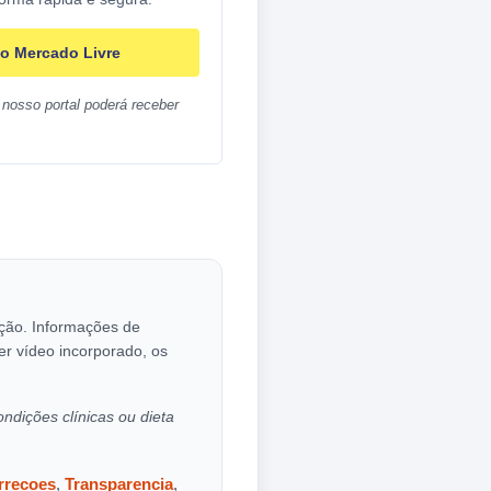
o Mercado Livre
nosso portal poderá receber
cação. Informações de
er vídeo incorporado, os
ondições clínicas ou dieta
orrecoes
,
Transparencia
,