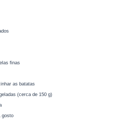
ados
elas finas
inhar as batatas
geladas (cerca de 150 g)
a
a gosto