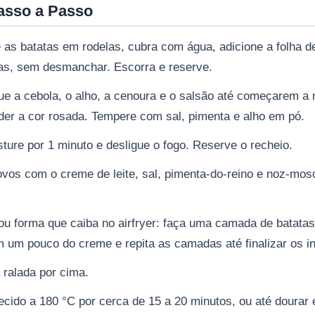
asso a Passo
as batatas em rodelas, cubra com água, adicione a folha de
as, sem desmanchar. Escorra e reserve.
gue a cebola, o alho, a cenoura e o salsão até começarem a 
der a cor rosada. Tempere com sal, pimenta e alho em pó.
sture por 1 minuto e desligue o fogo. Reserve o recheio.
ovos com o creme de leite, sal, pimenta-do-reino e noz-mo
ou forma que caiba no airfryer: faça uma camada de batatas
um pouco do creme e repita as camadas até finalizar os in
 ralada por cima.
ecido a 180 °C por cerca de 15 a 20 minutos, ou até dourar e