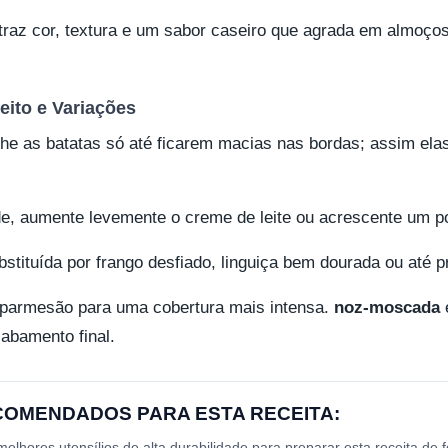
raz cor, textura e um sabor caseiro que agrada em almoços
eito e Variações
inhe as batatas só até ficarem macias nas bordas; assim el
e, aumente levemente o creme de leite ou acrescente um po
stituída por frango desfiado, linguiça bem dourada ou até pr
 parmesão para uma cobertura mais intensa.
noz-moscada
abamento final.
ECOMENDADOS PARA ESTA RECEITA:
lhores utensílios de alta durabilidade para preparar esta receita de 