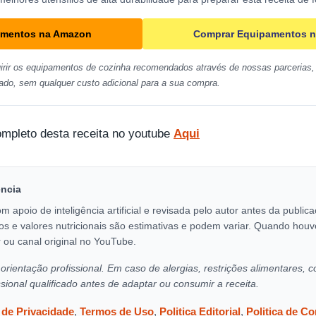
amentos na Amazon
Comprar Equipamentos n
irir os equipamentos de cozinha recomendados através de nossas parcerias, 
ado, sem qualquer custo adicional para a sua compra.
ompleto desta receita no youtube
Aqui
encia
om apoio de inteligência artificial e revisada pelo autor antes da publi
os e valores nutricionais são estimativas e podem variar. Quando houv
 ou canal original no YouTube.
orientação profissional. Em caso de alergias, restrições alimentares, c
ssional qualificado antes de adaptar ou consumir a receita.
a de Privacidade
,
Termos de Uso
,
Politica Editorial
,
Politica de C