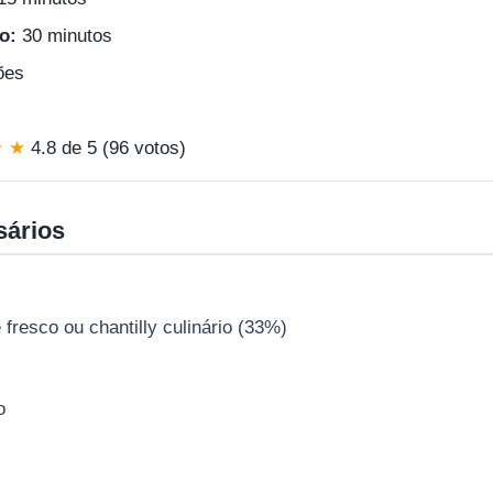
o:
30 minutos
ões
★ ★
4.8 de 5 (96 votos)
sários
 fresco ou chantilly culinário (33%)
o