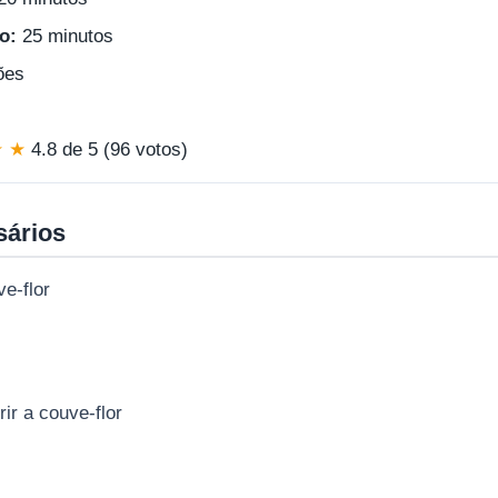
o:
25 minutos
ões
★ ★
4.8 de 5 (96 votos)
sários
ve-flor
rir a couve-flor