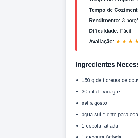
Tempo de Coziment
Rendimento:
3 porç
Dificuldade:
Fácil
Avaliação:
★ ★ ★ 
Ingredientes Neces
150 g de floretes de cou
30 ml de vinagre
sal a gosto
água suficiente para cob
1 cebola fatiada
1 cenoura fatiada