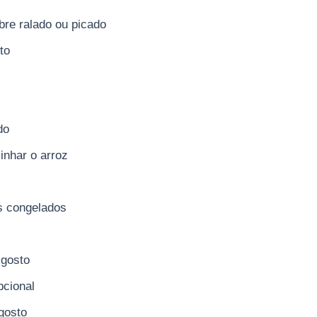
bre ralado ou picado
to
do
inhar o arroz
s congelados
 gosto
pcional
 gosto