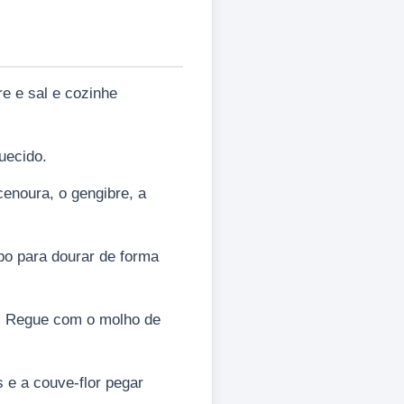
e e sal e cozinhe
uecido.
cenoura, o gengibre, a
po para dourar de forma
a. Regue com o molho de
 e a couve-flor pegar