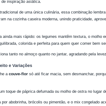
 de inspiração asiática.
radicional de uma única culinária, essa combinação lembra
ram na cozinha caseira moderna, unindo praticidade, aprove
ca ainda mais rápido: os legumes mantêm textura, o molho 
quilibrada, colorida e perfeita para quem quer comer bem s
nciona tanto no almoço quanto no jantar, agradando pela leve
eito e Variações
nhe a
couve-flor
só até ficar macia, sem desmanchar, porque
um toque de páprica defumada ou molho de ostra no lugar d
 por abobrinha, brócolis ou pimentão, e o mix congelado acei