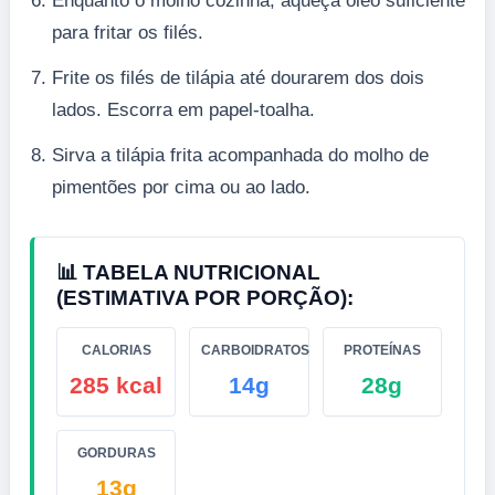
Enquanto o molho cozinha, aqueça óleo suficiente
para fritar os filés.
Frite os filés de tilápia até dourarem dos dois
lados. Escorra em papel-toalha.
Sirva a tilápia frita acompanhada do molho de
pimentões por cima ou ao lado.
📊 TABELA NUTRICIONAL
(ESTIMATIVA POR PORÇÃO):
CALORIAS
CARBOIDRATOS
PROTEÍNAS
285 kcal
14g
28g
GORDURAS
13g