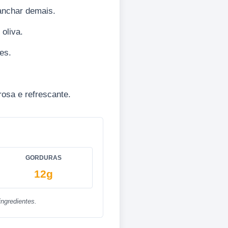
anchar demais.
 oliva.
es.
rosa e refrescante.
GORDURAS
12g
ngredientes.