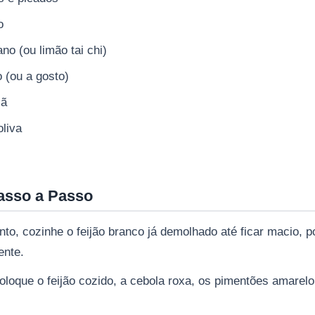
o
no (ou limão tai chi)
o (ou a gosto)
çã
oliva
asso a Passo
nto, cozinhe o feijão branco já demolhado até ficar macio, 
ente.
oloque o feijão cozido, a cebola roxa, os pimentões amarel