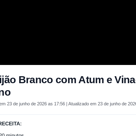
ijão Branco com Atum e Vina
ano
em 23 de junho de 2026 as 17:56 | Atualizado em 23 de junho de 202
RECEITA:
20 minutos