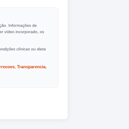
cação. Informações de
er vídeo incorporado, os
ondições clínicas ou dieta
orrecoes
,
Transparencia
,