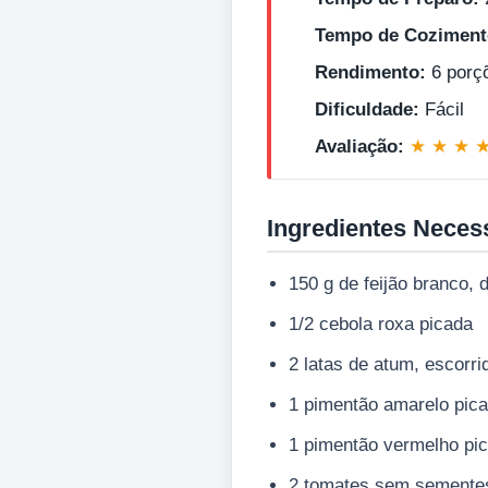
Tempo de Coziment
Rendimento:
6 porç
Dificuldade:
Fácil
Avaliação:
★ ★ ★ 
Ingredientes Neces
150 g de feijão branco,
1/2 cebola roxa picada
2 latas de atum, escorr
1 pimentão amarelo pic
1 pimentão vermelho pi
2 tomates sem sementes