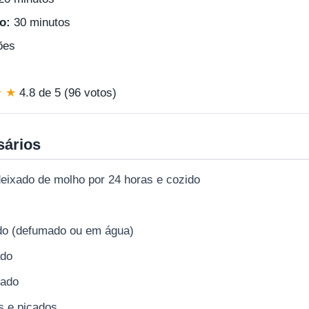
o:
30 minutos
ões
★ ★
4.8 de 5 (96 votos)
sários
 deixado de molho por 24 horas e cozido
ido (defumado ou em água)
ado
cado
 e picados