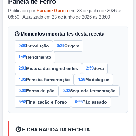
Panela de Ferro
Publicado por
Hariane Garcia
em 23 de junho de 2026 as
08:50 | Atualizado em 23 de junho de 2026 as 23:00
⏱ Momentos importantes desta receita
0:00
0:29
Introdução
Origem
1:45
Rendimento
2:01
2:59
Mistura dos ingredientes
Sova
4:02
4:28
Primeira fermentação
Modelagem
5:09
5:32
Forma de pão
Segunda fermentação
5:58
6:55
Finalização e Forno
Pão assado
⏱️ FICHA RÁPIDA DA RECEITA: