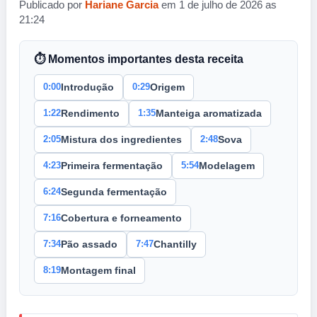
Publicado por
Hariane Garcia
em 1 de julho de 2026 as
21:24
⏱ Momentos importantes desta receita
0:00
0:29
Introdução
Origem
1:22
1:35
Rendimento
Manteiga aromatizada
2:05
2:48
Mistura dos ingredientes
Sova
4:23
5:54
Primeira fermentação
Modelagem
6:24
Segunda fermentação
7:16
Cobertura e forneamento
7:34
7:47
Pão assado
Chantilly
8:19
Montagem final