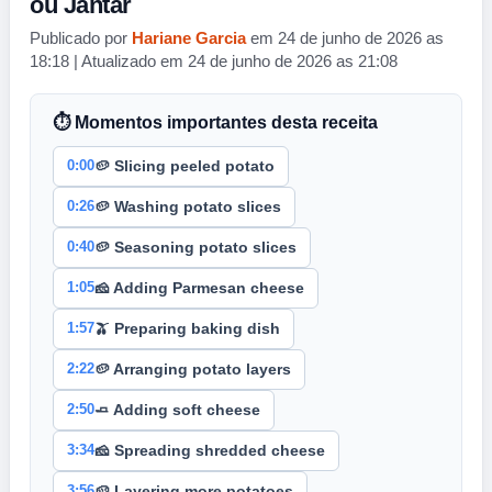
ou Jantar
Publicado por
Hariane Garcia
em 24 de junho de 2026 as
18:18 | Atualizado em 24 de junho de 2026 as 21:08
⏱ Momentos importantes desta receita
0:00
🥔 Slicing peeled potato
0:26
🥔 Washing potato slices
0:40
🥔 Seasoning potato slices
1:05
🧀 Adding Parmesan cheese
1:57
🫒 Preparing baking dish
2:22
🥔 Arranging potato layers
2:50
🧈 Adding soft cheese
3:34
🧀 Spreading shredded cheese
3:56
🥔 Layering more potatoes