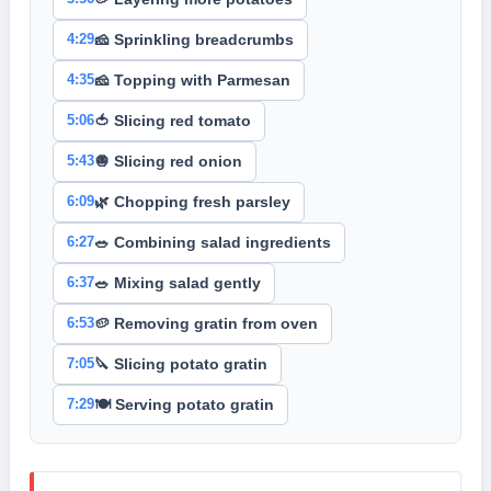
4:29
🧀 Sprinkling breadcrumbs
4:35
🧀 Topping with Parmesan
5:06
🍅 Slicing red tomato
5:43
🧅 Slicing red onion
6:09
🌿 Chopping fresh parsley
6:27
🥗 Combining salad ingredients
6:37
🥗 Mixing salad gently
6:53
🥔 Removing gratin from oven
7:05
🔪 Slicing potato gratin
7:29
🍽️ Serving potato gratin