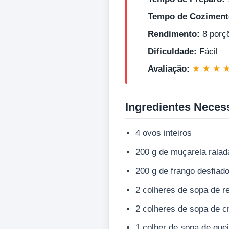
Tempo de Coziment
Rendimento:
8 porç
Dificuldade:
Fácil
Avaliação:
★ ★ ★ 
Ingredientes Neces
4 ovos inteiros
200 g de muçarela ralad
200 g de frango desfiad
2 colheres de sopa de r
2 colheres de sopa de c
1 colher de sopa de que