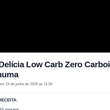
elícia Low Carb Zero Carbo
nhuma
em 24 de junho de 2026 as 11:30
RECEITA:
15 minutos