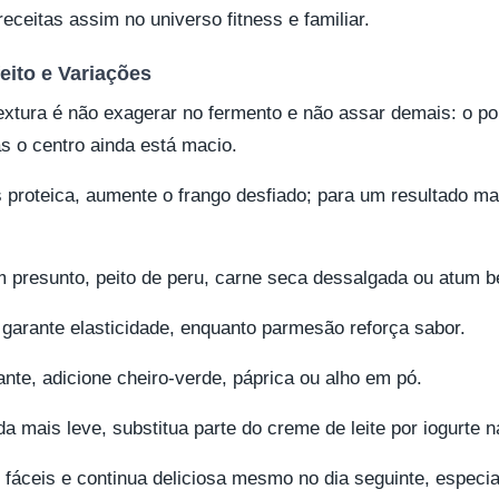
eceitas assim no universo fitness e familiar.
eito e Variações
extura é não exagerar no fermento e não assar demais: o po
as o centro ainda está macio.
 proteica, aumente o frango desfiado; para um resultado m
 presunto, peito de peru, carne seca dessalgada ou atum b
 garante elasticidade, enquanto parmesão reforça sabor.
te, adicione cheiro-verde, páprica ou alho em pó.
a mais leve, substitua parte do creme de leite por iogurte na
s fáceis e continua deliciosa mesmo no dia seguinte, espec