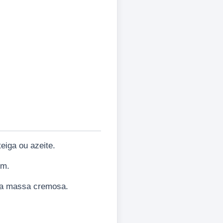
iga ou azeite.
em.
ma massa cremosa.