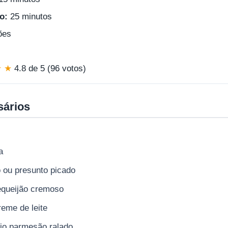
o:
25 minutos
ões
★ ★
4.8 de 5 (96 votos)
sários
a
o ou presunto picado
equeijão cremoso
reme de leite
ijo parmesão ralado