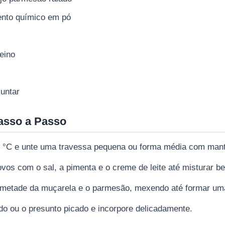
ento químico em pó
eino
 untar
asso a Passo
0 °C e unte uma travessa pequena ou forma média com mante
ovos com o sal, a pimenta e o creme de leite até misturar b
, metade da muçarela e o parmesão, mexendo até formar u
ado ou o presunto picado e incorpore delicadamente.