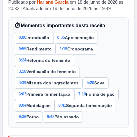
Publicado por
Hariane Garcia
em 18 de junho de 2026 as
20:32 | Atualizado em 19 de junho de 2026 as 19:49
⏱ Momentos importantes desta receita
0:00
0:35
Introdução
Apresentação
0:55
1:19
Rendimento
Cronograma
3:24
Reforma do fermento
3:58
Verificação do fermento
4:39
5:20
Mistura dos ingredientes
Sova
6:03
7:10
Primeira fermentação
Forma de pão
8:04
8:41
Modelagem
Segunda fermentação
9:36
9:48
Forno
Pão assado