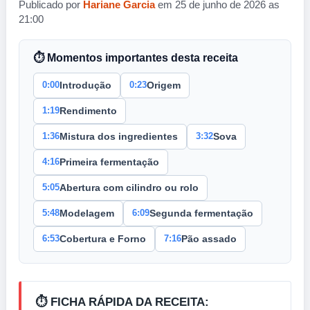
Publicado por
Hariane Garcia
em 25 de junho de 2026 as
21:00
⏱ Momentos importantes desta receita
0:00
0:23
Introdução
Origem
1:19
Rendimento
1:36
3:32
Mistura dos ingredientes
Sova
4:16
Primeira fermentação
5:05
Abertura com cilindro ou rolo
5:48
6:09
Modelagem
Segunda fermentação
6:53
7:16
Cobertura e Forno
Pão assado
⏱️ FICHA RÁPIDA DA RECEITA: