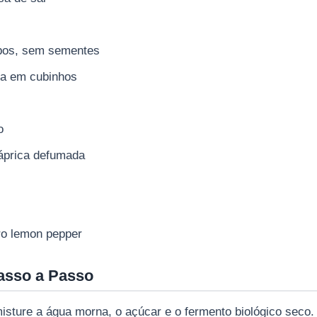
bos, sem sementes
da em cubinhos
o
páprica defumada
ro lemon pepper
asso a Passo
isture a água morna, o açúcar e o fermento biológico seco.