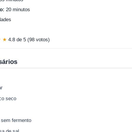
o:
20 minutos
dades
★ ★
4.8 de 5 (98 votos)
sários
ar
ico seco
o sem fermento
sa de sal