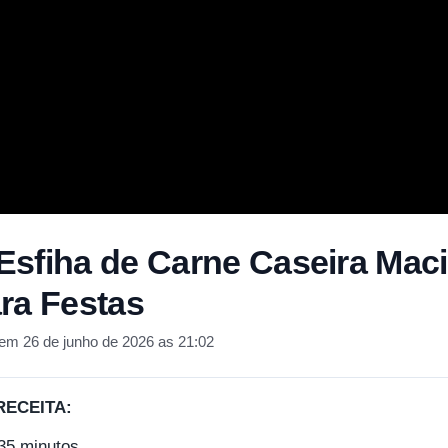
sfiha de Carne Caseira Maci
ra Festas
em 26 de junho de 2026 as 21:02
RECEITA:
35 minutos