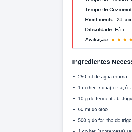
Tempo de Coziment
Rendimento:
24 uni
Dificuldade:
Fácil
Avaliação:
★ ★ ★ 
Ingredientes Neces
250 ml de água morna
1 colher (sopa) de açúc
10 g de fermento biológ
60 ml de óleo
500 g de farinha de trig
1 colher (sobremesa) ra