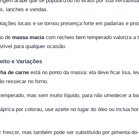
rigem árabe que se popularizou no Brasil por sua versatilid
s, lanches e vendas.
ações locais e se tornou presença forte em padarias e pro
ão de
massa macia
com recheio bem temperado valoriza a t
stível para qualquer ocasião.
eito e Variações
iha de carne
está no ponto da massa: ela deve ficar lisa, l
ão ressecar no forno.
r temperado, mas sem muito líquido, para não umedecer a ba
páprica por colorau, use azeite no lugar do óleo ou inclua h
r frescor, mas também pode ser substituído por pimenta-do