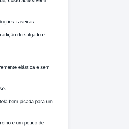
ade, custo acessível e
duções caseiras.
radição do salgado e
evemente elástica e sem
se.
ortelã bem picada para um
-reino e um pouco de