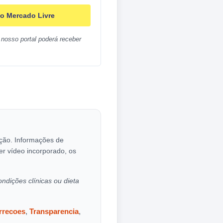
o Mercado Livre
nosso portal poderá receber
cação. Informações de
er vídeo incorporado, os
ondições clínicas ou dieta
orrecoes
,
Transparencia
,