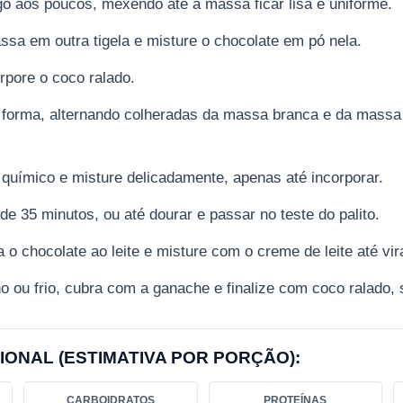
igo aos poucos, mexendo até a massa ficar lisa e uniforme.
sa em outra tigela e misture o chocolate em pó nela.
rpore o coco ralado.
forma, alternando colheradas da massa branca e da massa d
 químico e misture delicadamente, apenas até incorporar.
de 35 minutos, ou até dourar e passar no teste do palito.
a o chocolate ao leite e misture com o creme de leite até vi
 ou frio, cubra com a ganache e finalize com coco ralado, 
IONAL (ESTIMATIVA POR PORÇÃO):
CARBOIDRATOS
PROTEÍNAS