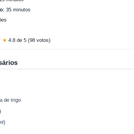
o:
35 minutos
ões
★ ★
4.8 de 5 (98 votos)
sários
a de trigo
)
ml)