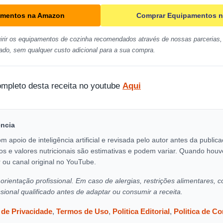
amentos na Amazon
Comprar Equipamentos n
irir os equipamentos de cozinha recomendados através de nossas parcerias, 
ado, sem qualquer custo adicional para a sua compra.
ompleto desta receita no youtube
Aqui
encia
om apoio de inteligência artificial e revisada pelo autor antes da publi
os e valores nutricionais são estimativas e podem variar. Quando houv
 ou canal original no YouTube.
orientação profissional. Em caso de alergias, restrições alimentares, c
ssional qualificado antes de adaptar ou consumir a receita.
a de Privacidade
,
Termos de Uso
,
Politica Editorial
,
Politica de C