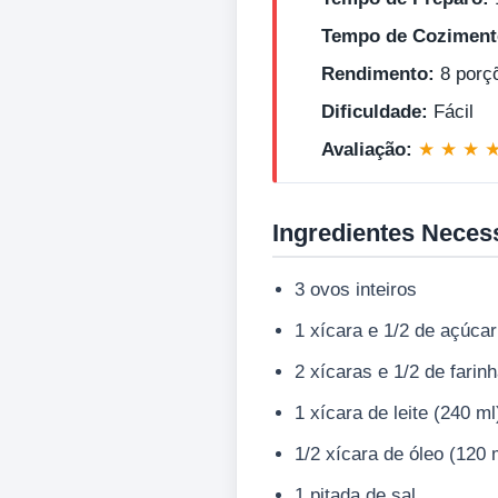
Tempo de Coziment
Rendimento:
8 porç
Dificuldade:
Fácil
Avaliação:
★ ★ ★ 
Ingredientes Neces
3 ovos inteiros
1 xícara e 1/2 de açúcar
2 xícaras e 1/2 de farinh
1 xícara de leite (240 ml
1/2 xícara de óleo (120 
1 pitada de sal