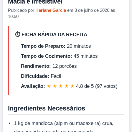
Macia e Irresistível
Publicado por
Hariane Garcia
em 3 de julho de 2026 as
10:50
⏱️ FICHA RÁPIDA DA RECEITA:
Tempo de Preparo:
20 minutos
Tempo de Cozimento:
45 minutos
Rendimento:
12 porções
Dificuldade:
Fácil
Avaliação:
★ ★ ★ ★ ★
4.8 de 5 (97 votos)
Ingredientes Necessários
1 kg de mandioca (aipim ou macaxeira) crua,
descascada e ralada ou processada