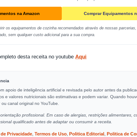
amentos na Amazon
Comprar Equipamentos n
irir os equipamentos de cozinha recomendados através de nossas parcerias, 
ado, sem qualquer custo adicional para a sua compra.
ompleto desta receita no youtube
Aqui
encia
om apoio de inteligência artificial e revisada pelo autor antes da publi
os e valores nutricionais são estimativas e podem variar. Quando houv
 ou canal original no YouTube.
orientação profissional. Em caso de alergias, restrições alimentares, c
ssional qualificado antes de adaptar ou consumir a receita.
a de Privacidade
,
Termos de Uso
,
Politica Editorial
,
Politica de C