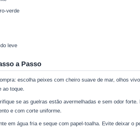
ro-verde
ldo leve
asso a Passo
mpra: escolha peixes com cheiro suave de mar, olhos vivo
e ao toque.
verifique se as guelras estão avermelhadas e sem odor forte. 
nto e com corte uniforme.
te em água fria e seque com papel-toalha. Evite deixar o p