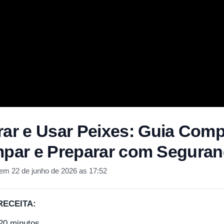
r e Usar Peixes: Guia Comp
mpar e Preparar com Segura
em 22 de junho de 2026 as 17:52
RECEITA:
20 minutos