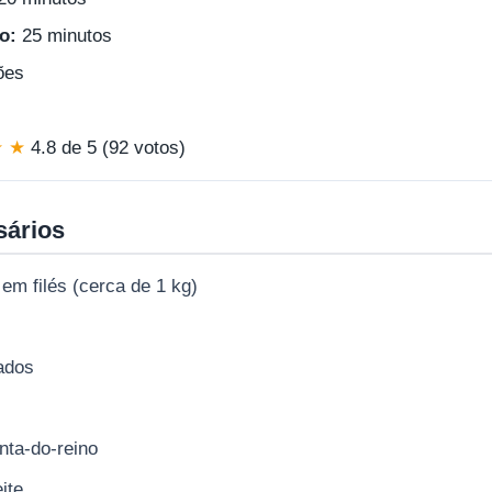
o:
25 minutos
ões
★ ★
4.8 de 5 (92 votos)
sários
 em filés (cerca de 1 kg)
ados
nta-do-reino
ite