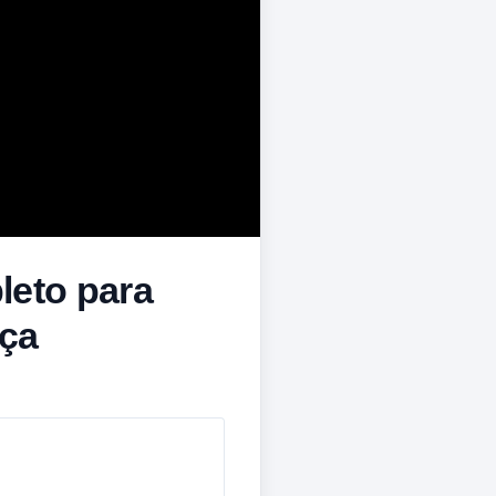
leto para
nça