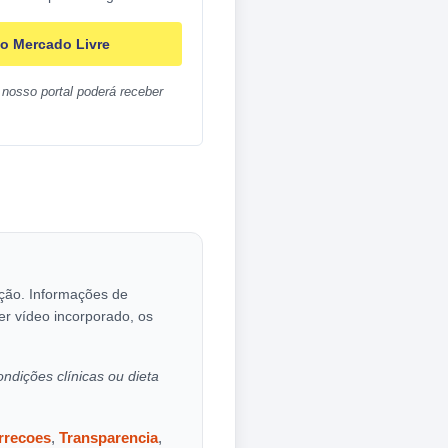
o Mercado Livre
nosso portal poderá receber
cação. Informações de
er vídeo incorporado, os
ondições clínicas ou dieta
orrecoes
,
Transparencia
,