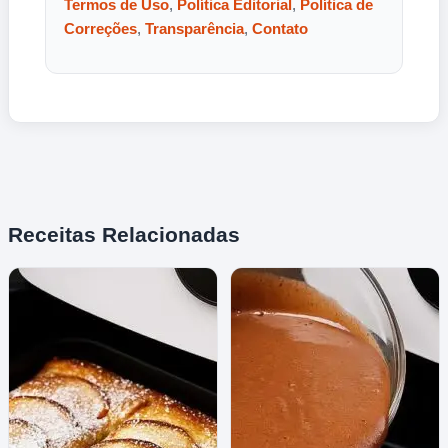
Termos de Uso
,
Política Editorial
,
Política de
Correções
,
Transparência
,
Contato
Receitas Relacionadas