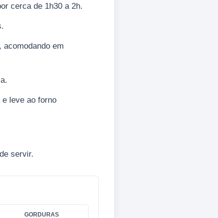
por cerca de 1h30 a 2h.
s.
a, acomodando em
a.
e leve ao forno
de servir.
GORDURAS