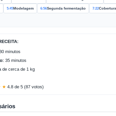
5:45
6:56
7:22
Modelagem
Segunda fermentação
Cobertur
RECEITA:
30 minutos
o:
35 minutos
 de cerca de 1 kg
★ ★
4.8 de 5 (87 votos)
sários