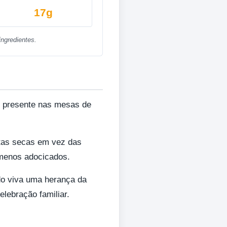
17g
ngredientes.
e presente nas mesas de
utas secas em vez das
 menos adocicados.
do viva uma herança da
lebração familiar.