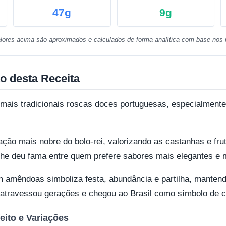
47g
9g
lores acima são aproximados e calculados de forma analítica com base nos i
o desta Receita
mais tradicionais roscas doces portuguesas, especialment
ção mais nobre do bolo-rei, valorizando as castanhas e fr
e lhe deu fama entre quem prefere sabores mais elegantes e
 amêndoas simboliza festa, abundância e partilha, manten
 atravessou gerações e chegou ao Brasil como símbolo de ce
eito e Variações