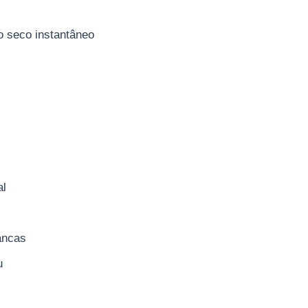
o seco instantâneo
al
ancas
u