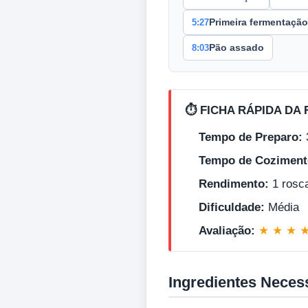
5:27
Primeira fermentação
8:03
Pão assado
⏱️ FICHA RÁPIDA DA 
Tempo de Preparo:
Tempo de Coziment
Rendimento:
1 rosca
Dificuldade:
Média
Avaliação:
★ ★ ★ 
Ingredientes Neces