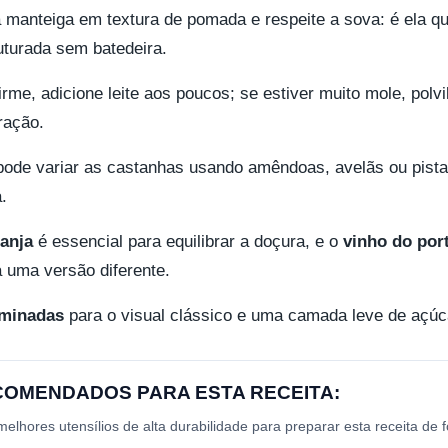
a manteiga em textura de pomada e respeite a sova: é ela q
uturada sem batedeira.
irme, adicione leite aos poucos; se estiver muito mole, pol
ração.
 pode variar as castanhas usando amêndoas, avelãs ou pista
.
ranja
é essencial para equilibrar a doçura, e o
vinho do por
a uma versão diferente.
minadas
para o visual clássico e uma camada leve de açúca
ECOMENDADOS PARA ESTA RECEITA:
lhores utensílios de alta durabilidade para preparar esta receita de 