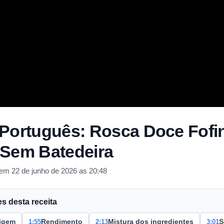
 Português: Rosca Doce Fof
 Sem Batedeira
em 22 de junho de 2026 as 20:48
 desta receita
1:55
2:13
3:01
igem
Rendimento
Mistura dos ingredientes
S