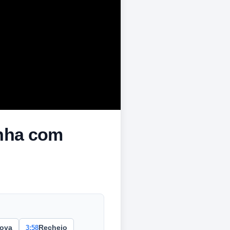
inha com
3:58
ova
Recheio